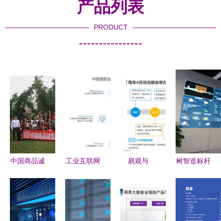
产品列表
PRODUCT
----------------
中国商品诚
工业互联网
易观与
树智造标杆
信数据库
创业思考
199it 互联
美菱两大数
吾品商城
数据服务的
网数据服务
字项目斩获
星火计划特
蓝海与挑战
的两强格局
国家级荣誉
训营 第一
与共荣生态