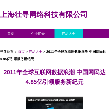
上海壮寻网络科技有限公司
首页
企业简介
产品大全
联系我们
企业信息
访客留言
当前位置：
首页
>
产品大全
>
2011年全球互联网数据浪潮 中国网民达
4.85亿引领服务新纪元
2011年全球互联网数据浪潮 中国网民达
4.85亿引领服务新纪元